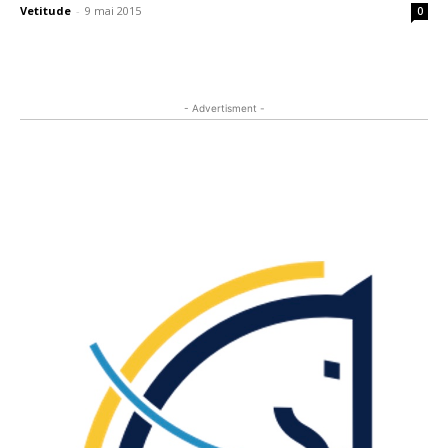
Vetitude
-
9 mai 2015
0
- Advertisment -