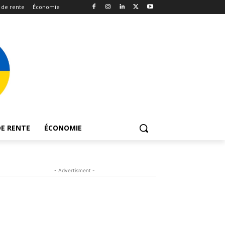
 de rente
Économie
E RENTE
ÉCONOMIE
- Advertisment -