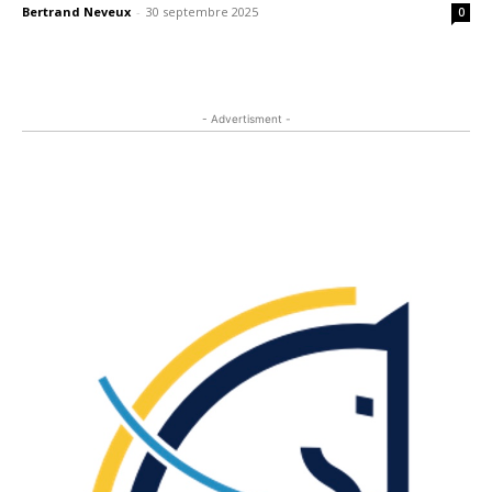
Bertrand Neveux
-
30 septembre 2025
0
- Advertisment -