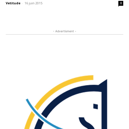
Vetitude
-
16 juin 2015
0
- Advertisment -