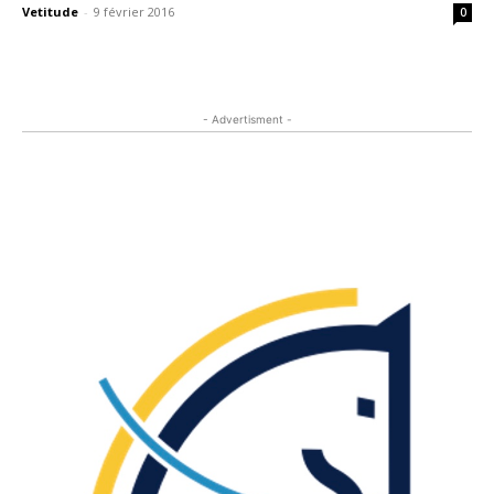
Vetitude
-
9 février 2016
0
- Advertisment -