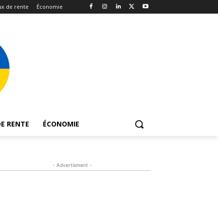
x de rente
Économie
E RENTE
ÉCONOMIE
- Advertisment -