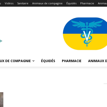
u
Vidéos
Sanitaire
Animaux de compagnie
Équidés
Pharmacie
Animau
UX DE COMPAGNIE
ÉQUIDÉS
PHARMACIE
ANIMAUX D