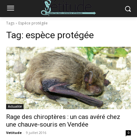
Tags
Espèce protégée
Tag:
espèce protégée
Actualité
Rage des chiroptères : un cas avéré chez
une chauve-souris en Vendée
Vetitude
-
9 juillet 2016
0