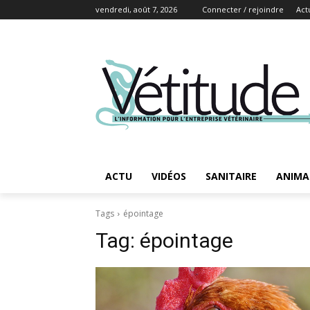
vendredi, août 7, 2026
Connecter / rejoindre
Act
ACTU
VIDÉOS
SANITAIRE
ANIMA
Tags
épointage
Tag:
épointage