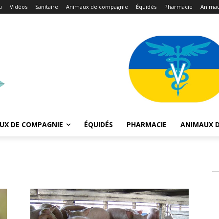
u
Vidéos
Sanitaire
Animaux de compagnie
Équidés
Pharmacie
Animau
UX DE COMPAGNIE
ÉQUIDÉS
PHARMACIE
ANIMAUX D