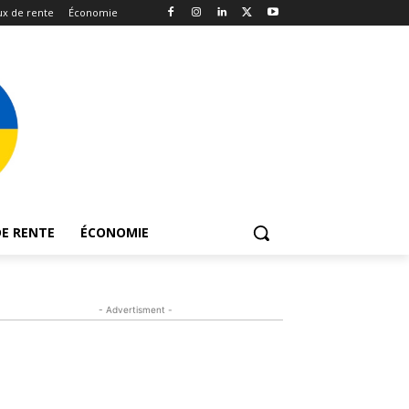
x de rente
Économie
E RENTE
ÉCONOMIE
- Advertisment -