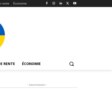
e rente
Économie
E RENTE
ÉCONOMIE
- Advertisment -