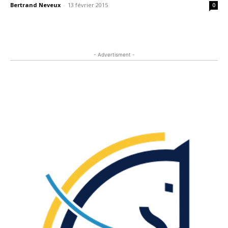
Bertrand Neveux
-
13 février 2015
0
- Advertisment -