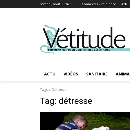
samedi, août 8, 2026
Connecter / rejoindre
Actu
ACTU
VIDÉOS
SANITAIRE
ANIMA
Tags
Détresse
Tag:
détresse