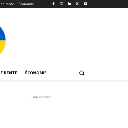
 de rente
Économie
E RENTE
ÉCONOMIE
- Advertisment -