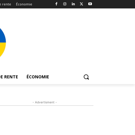
e rente
Économie
E RENTE
ÉCONOMIE
- Advertisment -