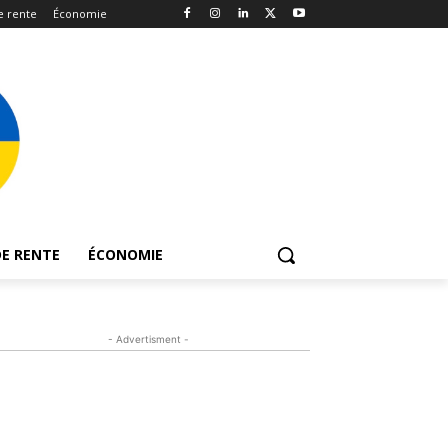
e rente
Économie
E RENTE
ÉCONOMIE
- Advertisment -