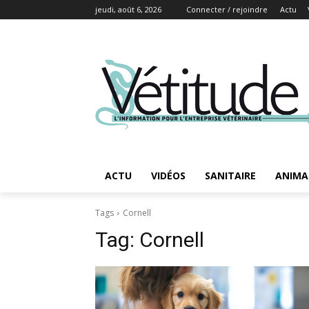
jeudi, août 6, 2026
Connecter / rejoindre
Actu
ACTU
VIDÉOS
SANITAIRE
ANIMA
Tags
Cornell
Tag:
Cornell