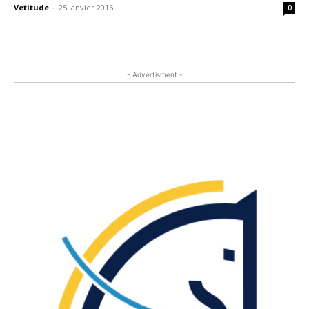
Vetitude
-
25 janvier 2016
0
- Advertisment -