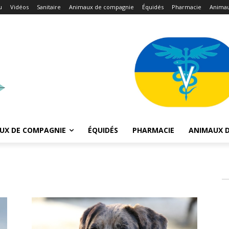
u
Vidéos
Sanitaire
Animaux de compagnie
Équidés
Pharmacie
Animau
UX DE COMPAGNIE
ÉQUIDÉS
PHARMACIE
ANIMAUX D