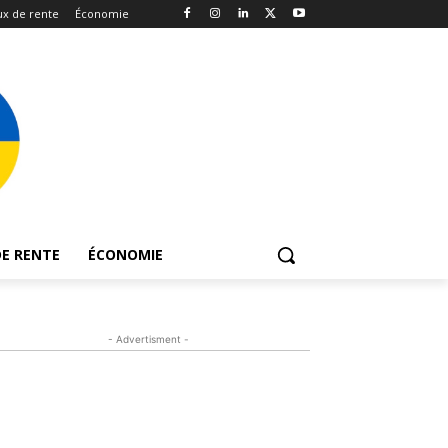
x de rente
Économie
E RENTE
ÉCONOMIE
- Advertisment -