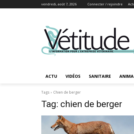
vendredi, août 7, 2026
Connecter / rejoindre
Act
ACTU
VIDÉOS
SANITAIRE
ANIMA
Tags
Chien de berger
Tag:
chien de berger