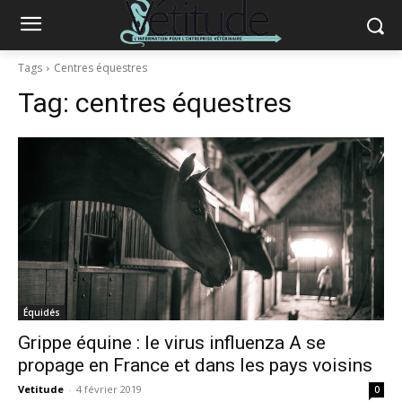
Tags
Centres équestres
Tag:
centres équestres
Équidés
Grippe équine : le virus influenza A se
propage en France et dans les pays voisins
Vetitude
-
4 février 2019
0