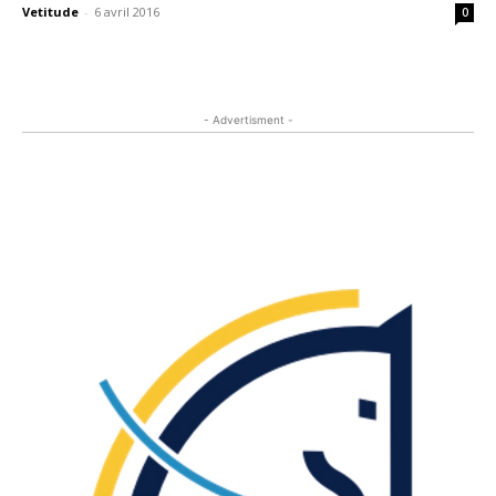
Vetitude
-
6 avril 2016
0
- Advertisment -