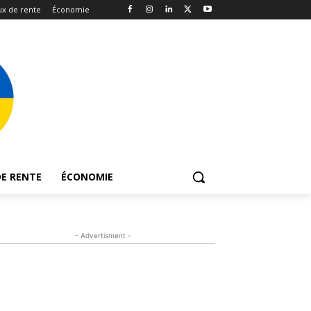
x de rente
Économie
E RENTE
ÉCONOMIE
- Advertisment -