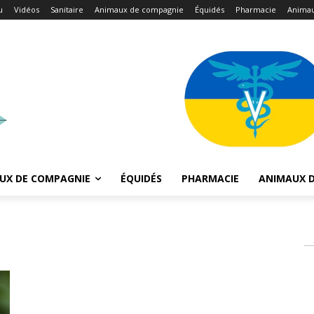
u
Vidéos
Sanitaire
Animaux de compagnie
Équidés
Pharmacie
Animau
UX DE COMPAGNIE
ÉQUIDÉS
PHARMACIE
ANIMAUX D