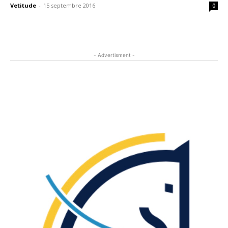
Vetitude
-
15 septembre 2016
0
- Advertisment -