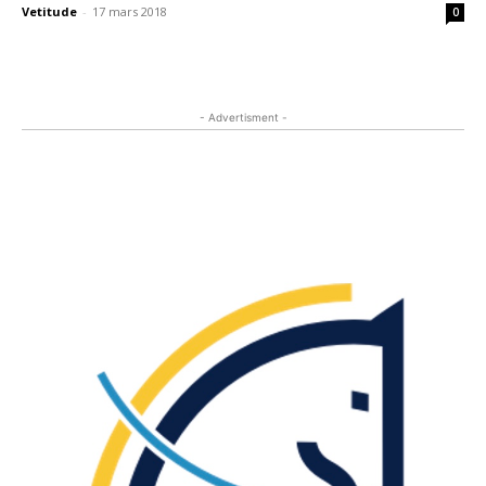
Vetitude
-
17 mars 2018
0
- Advertisment -