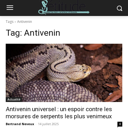
Tags
Antivenin
Tag:
Antivenin
Actualité
Antivenin universel : un espoir contre les
morsures de serpents les plus venimeux
Bertrand Neveux
-
14 juillet 2025
0