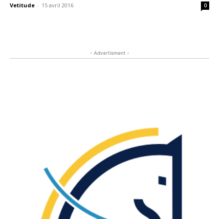
Vetitude
-
15 avril 2016
0
- Advertisment -