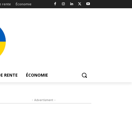
e rente
Économie
E RENTE
ÉCONOMIE
- Advertisment -