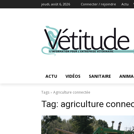
jeudi, août 6, 2026
Connecter / rejoindre
Actu
ACTU
VIDÉOS
SANITAIRE
ANIMA
Tags
Agriculture connectée
Tag:
agriculture conne