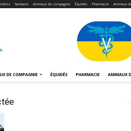
Vidéos
Sanitaire
Animaux de compagnie
Équidés
Pharmacie
Animaux d
UX DE COMPAGNIE
ÉQUIDÉS
PHARMACIE
ANIMAUX D
ctée