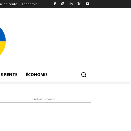
x de rente
Économie
E RENTE
ÉCONOMIE
- Advertisment -