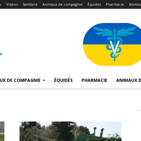
u
Vidéos
Sanitaire
Animaux de compagnie
Équidés
Pharmacie
Animau
UX DE COMPAGNIE
ÉQUIDÉS
PHARMACIE
ANIMAUX D