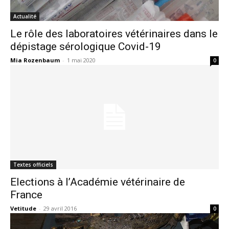
Actualité
Le rôle des laboratoires vétérinaires dans le
dépistage sérologique Covid-19
Mia Rozenbaum
-
1 mai 2020
0
Textes officiels
Elections à l’Académie vétérinaire de
France
Vetitude
-
29 avril 2016
0