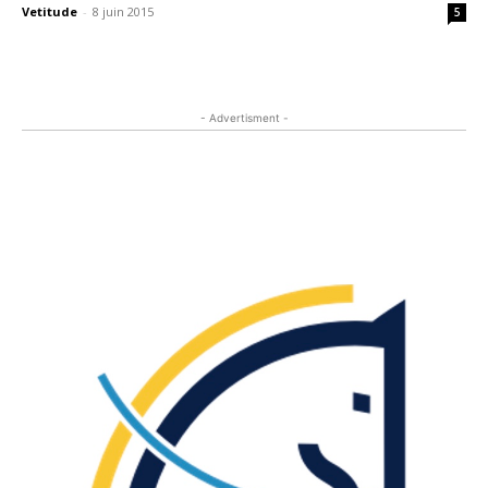
Vetitude
-
8 juin 2015
5
- Advertisment -