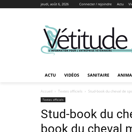
jeudi, août 6, 2026
Connecter / rejoindre
Actu
Vi
ACTU
VIDÉOS
SANITAIRE
ANIMA
Accueil
Textes officiels
Stud-book du cheval de sp
Textes officiels
Stud-book du che
book du cheval m