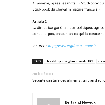
A l’annexe, après les mots : « Stud-book du
Stud-book du cheval miniature français ».
Article 2
La directrice générale des politiques agricole
sont chargés, chacun en ce qui le concerne, 
Source :
http://www.legifrance.gouv.fr
TAGS
cheval de sport anglo-normandm IFCE
cheva
Article précédent
Sécurité sanitaire des aliments : un plan d’acti
Bertrand Neveux