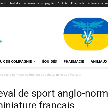
déos
Sanitaire
Animaux de compagnie
Équidés
Pharmacie
Animaux de ren
UX DE COMPAGNIE
ÉQUIDÉS
PHARMACIE
ANIMAUX 
ort anglo-normand et Stud-book du cheval miniature français
val de sport anglo-norm
iniature français