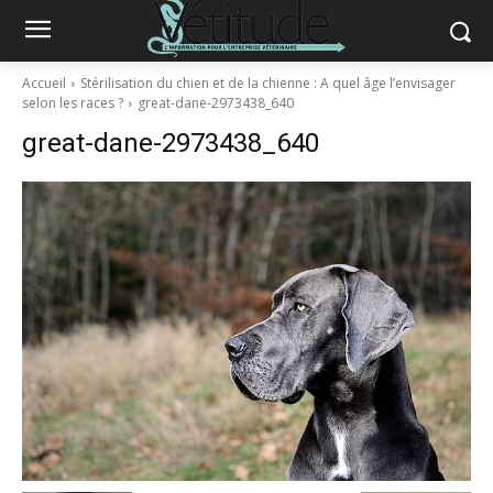
Accueil
Stérilisation du chien et de la chienne : A quel âge l’envisager
selon les races ?
great-dane-2973438_640
great-dane-2973438_640