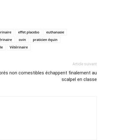
rinaire
effet placebo
euthanasie
rinaire
ovin
praticien équin
le
Vétérinaire
Article suivant
rtébrés non comestibles échappent finalement au
scalpel en classe