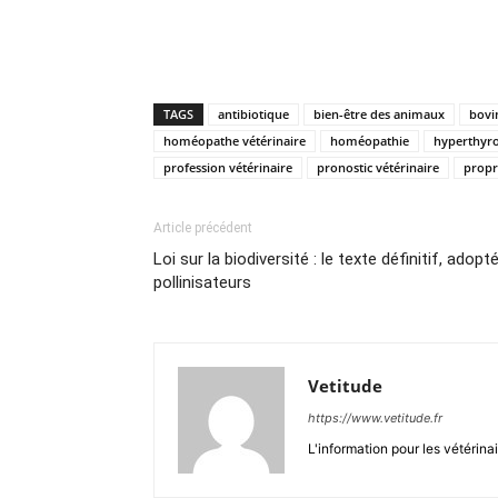
TAGS
antibiotique
bien-être des animaux
bovi
homéopathe vétérinaire
homéopathie
hyperthyro
profession vétérinaire
pronostic vétérinaire
propr
Article précédent
Loi sur la biodiversité : le texte définitif, adop
pollinisateurs
Vetitude
https://www.vetitude.fr
L'information pour les vétérina