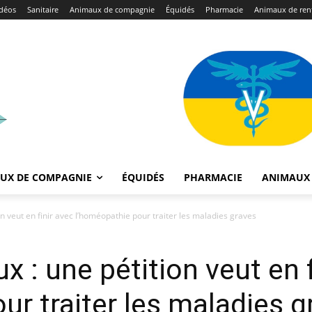
déos
Sanitaire
Animaux de compagnie
Équidés
Pharmacie
Animaux de ren
UX DE COMPAGNIE
ÉQUIDÉS
PHARMACIE
ANIMAUX 
n veut en finir avec l’homéopathie pour traiter les maladies graves
 : une pétition veut en f
ur traiter les maladies g