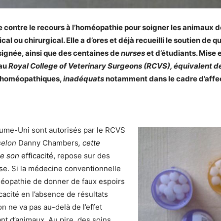
e contre le recours à l’homéopathie pour soigner les animaux 
l ou chirurgical. Elle a d’ores et déjà recueilli le soutien de
qu
 signée, ainsi que des centaines de
nurses
et d’étudiants. Mise 
 au
Royal College of Veterinary Surgeons (RCVS), équivalent de l
s homéopathiques,
inadéquats
notamment dans le cadre d’affe
aume-Uni sont autorisés par le RCVS
selon
Danny Chambers
, cette
 de son
efficacité, r
epose sur des
se. Si la médecine conventionnelle
oméopathie de donner de faux espoirs
cacité en l’absence de résultats
n ne va pas au-delà de l’effet
ant d’animaux. Au pire, des soins