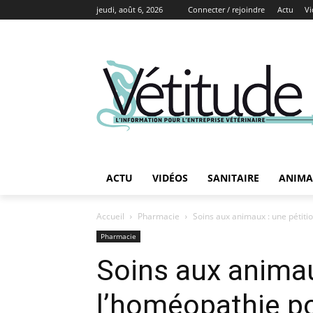
jeudi, août 6, 2026
Connecter / rejoindre
Actu
Vi
ACTU
VIDÉOS
SANITAIRE
ANIMA
Accueil
Pharmacie
Soins aux animaux : une pétitio
Pharmacie
Soins aux animaux
l’homéopathie po