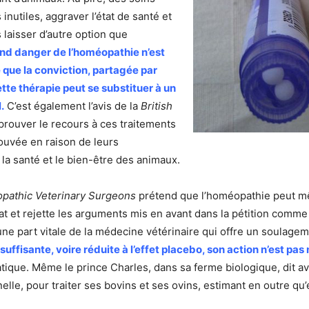
nutiles, aggraver l’état de santé et
 laisser d’autre option que
and danger de l’homéopathie n’est
 que la conviction, partagée par
te thérapie peut se substituer à un
.
C’est également l’avis de la
British
prouver le recours à ces traitements
rouvée en raison de leurs
a santé et le bien-être des animaux.
opathic Veterinary Surgeons
prétend que l’homéopathie peut mêm
at et rejette les arguments mis en avant dans la pétition comme d
une part vitale de la médecine vétérinaire qui offre un soulage
ffisante, voire réduite à l’effet placebo, son action n’est pas n
ratique. Même le prince Charles, dans sa ferme biologique, dit a
, pour traiter ses bovins et ses ovins, estimant en outre qu’ell