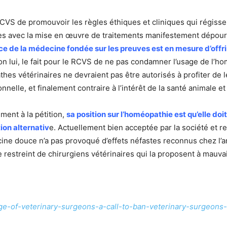
CVS de promouvoir les règles éthiques et cliniques qui régisse
es avec la mise en œuvre de traitements manifestement dépourvu
ice de la médecine fondée sur les preuves est en mesure d’offri
n lui, le fait pour le RCVS de ne pas condamner l’usage de l’ho
hes vétérinaires ne devraient pas être autorisés à profiter de l
onnelle, et finalement contraire à l’intérêt de la santé animale et
ment à la pétition,
sa position sur l’homéopathie est qu’elle doi
ion alternativ
e. Actuellement bien acceptée par la société et re
 douce n’a pas provoqué d’effets néfastes reconnus chez l’anim
e restreint de chirurgiens vétérinaires qui la proposent à mauva
ege-of-veterinary-surgeons-a-call-to-ban-veterinary-surgeon