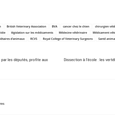
n
British Veterinary Association
BVA
cancer chez le chien
chirurgien vété
ïdie
législation sur les médicaments
Médecine vétérinaire
Médicament vété
iétaires d’animaux
RCVS
Royal College of Veterinary Surgeons
Santé anima
té par les députés, profite aux
Dissection à l’école : les ve
ires