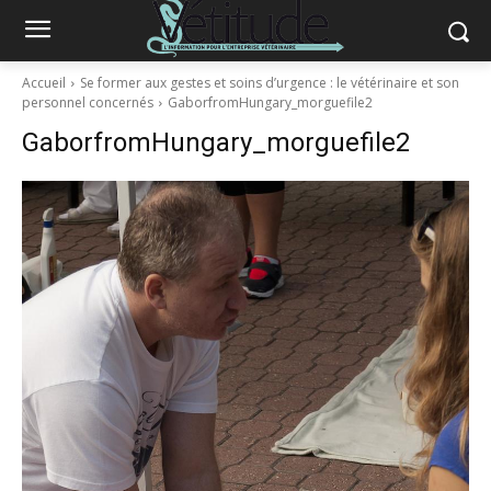
Accueil
Se former aux gestes et soins d’urgence : le vétérinaire et son
personnel concernés
GaborfromHungary_morguefile2
GaborfromHungary_morguefile2