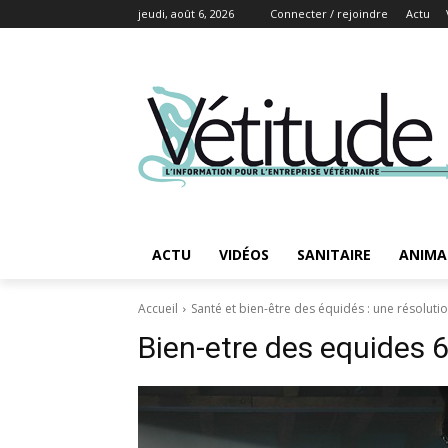
jeudi, août 6, 2026
Connecter / rejoindre
Actu
ACTU
VIDÉOS
SANITAIRE
ANIMA
Accueil
Santé et bien-être des équidés : une résoluti
Bien-etre des equides 