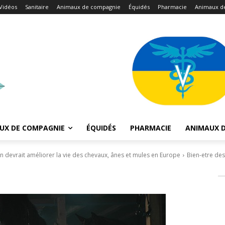
Vidéos
Sanitaire
Animaux de compagnie
Équidés
Pharmacie
Animaux d
UX DE COMPAGNIE
ÉQUIDÉS
PHARMACIE
ANIMAUX D
on devrait améliorer la vie des chevaux, ânes et mules en Europe
Bien-etre de
6