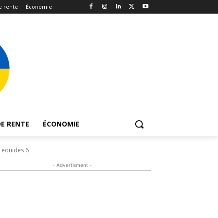
e rente
Économie
E RENTE
ÉCONOMIE
s equides 6
- Advertisment -