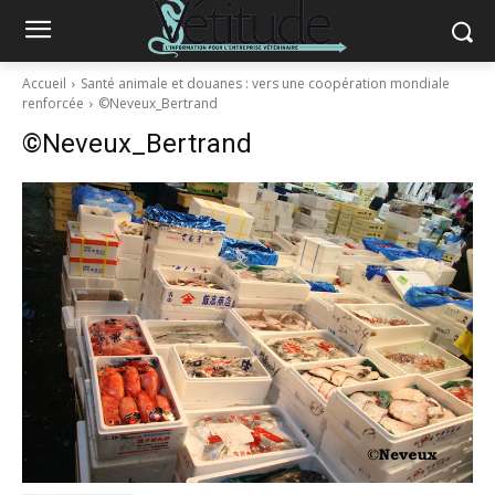
Accueil
Santé animale et douanes : vers une coopération mondiale
renforcée
©Neveux_Bertrand
©Neveux_Bertrand