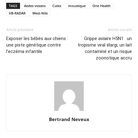
TAGS
Aedes vexans
Culex
moustique
One Health
VB-RADAR
West-Nile
Article précédent
Article suivant
Exposer les bébés aux chiens :
Grippe aviaire H5N1 : un
une piste génétique contre
tropisme viral élargi, un lait
l’eczéma infantile
contaminé et un risque
zoonotique accru
Bertrand Neveux