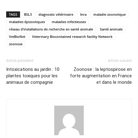
TAGS
BSL3
diagnostic vétérinaire
Inra
maladie zoonotique
maladies épizootiques
maladies infectieuses
réseau d’installations de recherche en santé animale
Santé animale
VetBioNet
Veterinary Biocontained research facility Network
zoonose
Article précédent
Article suivant
Intoxications au jardin : 10
Zoonose : la leptospirose en
plantes toxiques pour les
forte augmentation en France
animaux de compagnie
et dans le monde