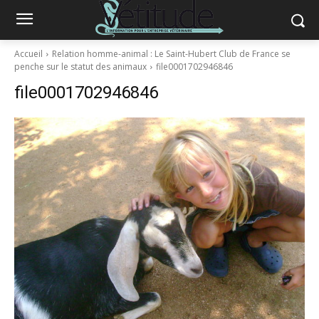
Accueil
Relation homme-animal : Le Saint-Hubert Club de France se
penche sur le statut des animaux
file0001702946846
file0001702946846