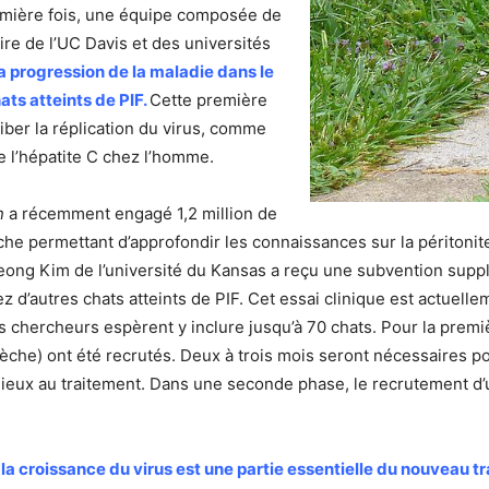
première fois, une équipe composée de
re de l’UC Davis et des universités
la progression de la maladie dans le
ts atteints de PIF.
Cette première
nhiber la réplication du virus, comme
de l’hépatite C chez l’homme.
n
a récemment engagé 1,2 million de
che permettant d’approfondir les connaissances sur la péritonite
jeong Kim de l’université du Kansas a reçu une subvention supp
 d’autres chats atteints de PIF. Cet essai clinique est actuelle
les chercheurs espèrent y inclure jusqu’à 70 chats. Pour la premi
che) ont été recrutés. Deux à trois mois seront nécessaires pou
ieux au traitement. Dans une seconde phase, le recrutement d
la croissance du virus est une partie essentielle du nouveau t