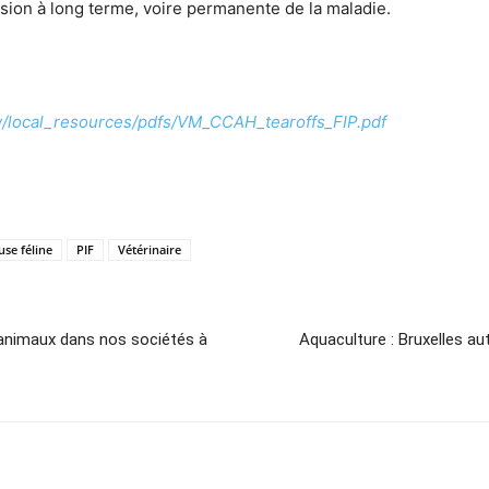
sion à long terme, voire permanente de la maladie.
/local_resources/pdfs/VM_CCAH_tearoffs_FIP.pdf
use féline
PIF
Vétérinaire
 animaux dans nos sociétés à
Aquaculture : Bruxelles au