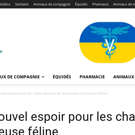
Vidéos
Sanitaire
Animaux de compagnie
Équidés
Pharmacie
Animaux de r
UX DE COMPAGNIE
ÉQUIDÉS
PHARMACIE
ANIMAUX 
vel espoir pour les chats atteints de péritonite infectieuse féline
ouvel espoir pour les cha
ieuse féline