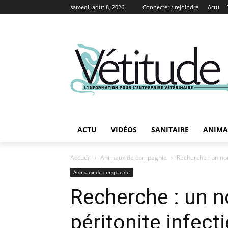
samedi, août 8, 2026
Connecter / rejoindre
Actu
ACTU
VIDÉOS
SANITAIRE
ANIMA
Accueil
Animaux de compagnie
Recherche : un nou
Animaux de compagnie
Recherche : un n
péritonite infect