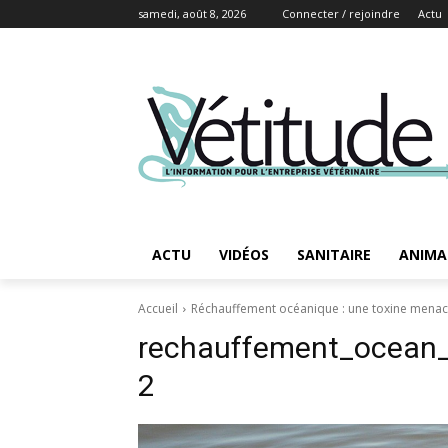
samedi, août 8, 2026
Connecter / rejoindre
Actu
ACTU
VIDÉOS
SANITAIRE
ANIMA
Accueil
Réchauffement océanique : une toxine menac
rechauffement_ocean_
2