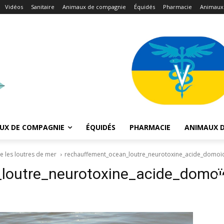
Vidéos
Sanitaire
Animaux de compagnie
Équidés
Pharmacie
Animaux
UX DE COMPAGNIE
ÉQUIDÉS
PHARMACIE
ANIMAUX D
e les loutres de mer
rechauffement_ocean_loutre_neurotoxine_acide_domoï
loutre_neurotoxine_acide_domoï