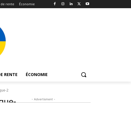
 de rente
Économie
E RENTE
ÉCONOMIE
que-2
que-
- Advertisment -