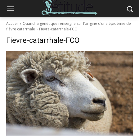
Accueil
Quand la génétique renseigne sur l’origine d’une épidémie de
fièvre catarrhale
Fievre-catarrhale-FCO
Fievre-catarrhale-FCO