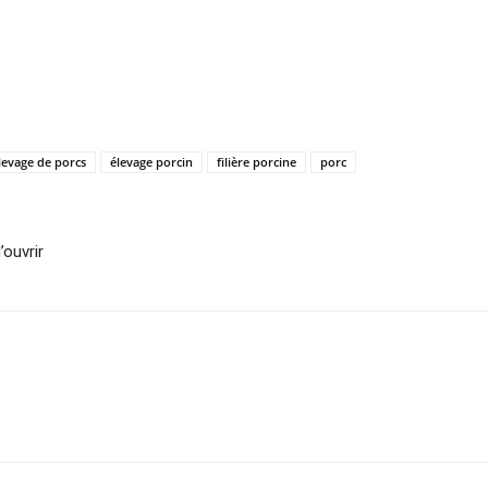
levage de porcs
élevage porcin
filière porcine
porc
ouvrir