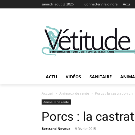
samedi, août 8, 2026
Connecter / rejoindre
Actu
ACTU
VIDÉOS
SANITAIRE
ANIMA
Accueil
Animaux de rente
Porcs : la castration c
Animaux de rente
Porcs : la castr
Bertrand Neveux
-
9 février 2015