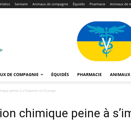
Vidéos
Sanitaire
Animaux de compagnie
Équidés
Pharmacie
Animaux de r
UX DE COMPAGNIE
ÉQUIDÉS
PHARMACIE
ANIMAUX 
himique peine à s’imposer en Europe
ation chimique peine à s’