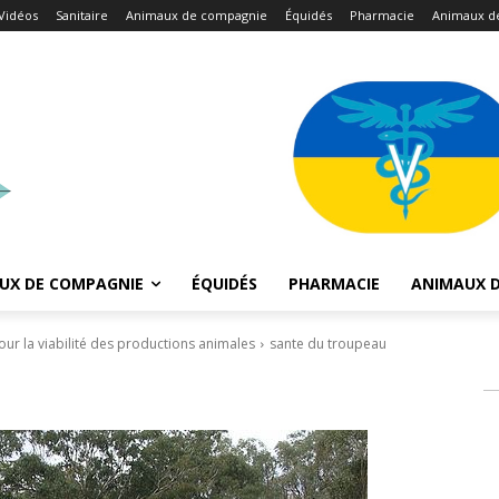
Vidéos
Sanitaire
Animaux de compagnie
Équidés
Pharmacie
Animaux d
UX DE COMPAGNIE
ÉQUIDÉS
PHARMACIE
ANIMAUX D
our la viabilité des productions animales
sante du troupeau