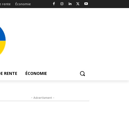
e rente
Économie
E RENTE
ÉCONOMIE
- Advertisment -