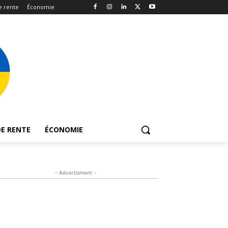
e rente
Économie
E RENTE
ÉCONOMIE
- Advertisment -