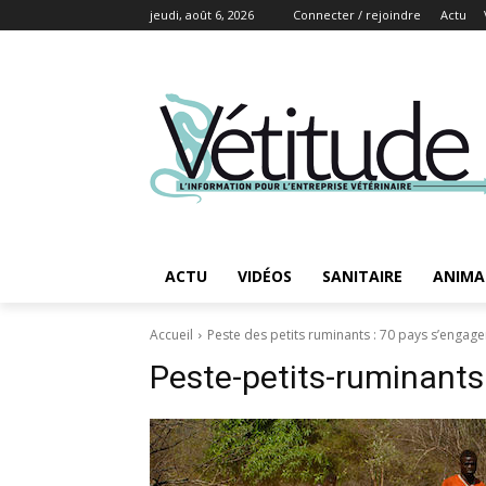
jeudi, août 6, 2026
Connecter / rejoindre
Actu
ACTU
VIDÉOS
SANITAIRE
ANIMA
Accueil
Peste des petits ruminants : 70 pays s’engagen
Peste-petits-ruminants