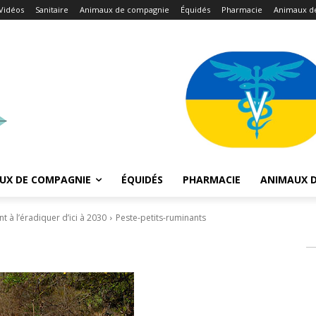
Vidéos
Sanitaire
Animaux de compagnie
Équidés
Pharmacie
Animaux d
UX DE COMPAGNIE
ÉQUIDÉS
PHARMACIE
ANIMAUX D
t à l’éradiquer d’ici à 2030
Peste-petits-ruminants