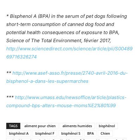
* Bisphenol A (BPA) in the serum of pet dogs following
short-term consumption of canned dog food and
potential health consequences of exposure to BPA,
Science of The Total Environment, février 2017,
http://www.sciencedirect.com/science/article/pii/S00489
69716326274
**
http://www.asef-asso.fr/presse/2740-avril-2016-du-
bisphenol-a-dans-les-supermarches
***
http://www.umass.edu/newsoffice/article/plastics-
compound-bps-alters-mouse-moms%E2%80%99
TAGS
aliment pour chien
aliments humides
bisphénol
bisphénol A
bisphénol F
bisphénol S
BPA
Chien