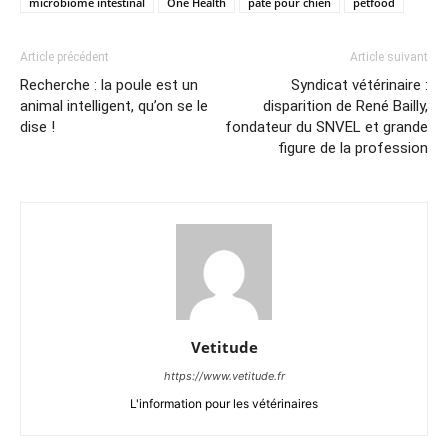
microbiome intestinal
One Health
pâté pour chien
petfood
Article précédent
Article suivant
Recherche : la poule est un
Syndicat vétérinaire :
animal intelligent, qu’on se le
disparition de René Bailly,
dise !
fondateur du SNVEL et grande
figure de la profession
Vetitude
https://www.vetitude.fr
L'information pour les vétérinaires