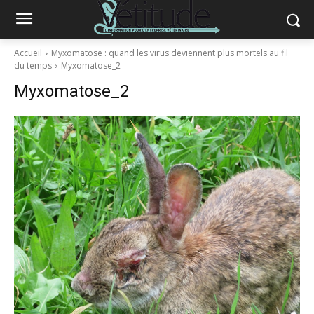
Accueil
Myxomatose : quand les virus deviennent plus mortels au fil
du temps
Myxomatose_2
Myxomatose_2