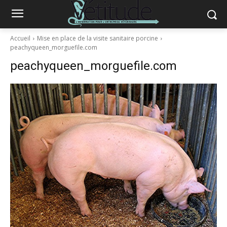
Accueil
Mise en place de la visite sanitaire porcine
peachyqueen_morguefile.com
peachyqueen_morguefile.com