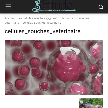
Accueil
Les cellules souches gagnent du terrain en médecine
vétérinaire
cellules_souches_veterinaire
cellules_souches_veterinaire