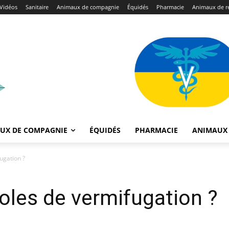
Vidéos
Sanitaire
Animaux de compagnie
Équidés
Pharmacie
Animaux de r
UX DE COMPAGNIE
ÉQUIDÉS
PHARMACIE
ANIMAUX 
ugation ?
coles de vermifugation ?