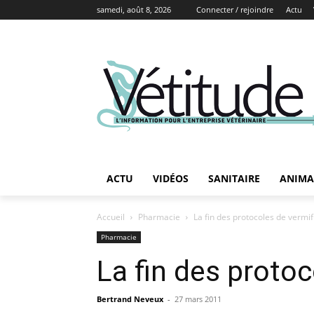
samedi, août 8, 2026
Connecter / rejoindre
Actu
ACTU
VIDÉOS
SANITAIRE
ANIMA
Accueil
Pharmacie
La fin des protocoles de vermif
Pharmacie
La fin des proto
Bertrand Neveux
-
27 mars 2011