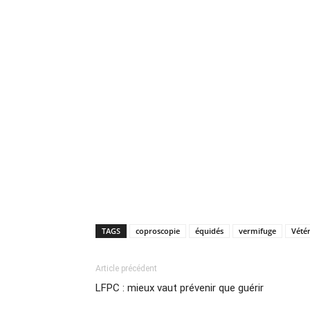
TAGS
coproscopie
équidés
vermifuge
Vétér
Article précédent
LFPC : mieux vaut prévenir que guérir