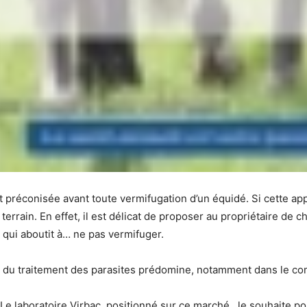
 préconisée avant toute vermifugation d’un équidé. Si cette app
e terrain. En effet, il est délicat de proposer au propriétaire d
 qui aboutit à… ne pas vermifuger.
lle du traitement des parasites prédomine, notamment dans le co
 Le laboratoire Virbac, positionné sur ce marché, le souhaite po