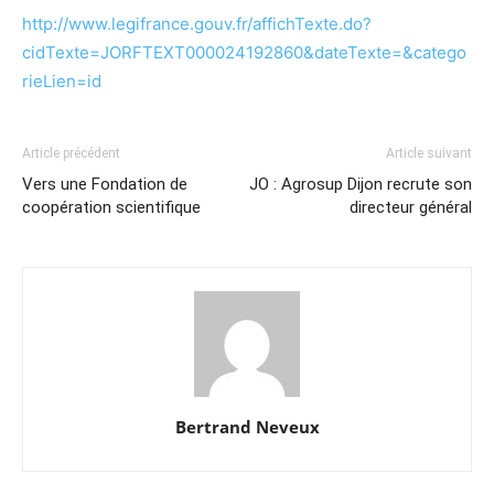
http://www.legifrance.gouv.fr/affichTexte.do?
cidTexte=JORFTEXT000024192860&dateTexte=&catego
rieLien=id
Article précédent
Article suivant
Vers une Fondation de
JO : Agrosup Dijon recrute son
coopération scientifique
directeur général
Bertrand Neveux