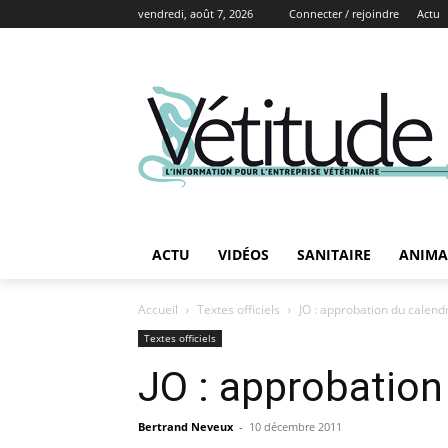
vendredi, août 7, 2026
Connecter / rejoindre
Actu
ACTU
VIDÉOS
SANITAIRE
ANIMA
Accueil
Textes officiels
JO : approbation du calend
Textes officiels
JO : approbation
Bertrand Neveux
-
10 décembre 2011