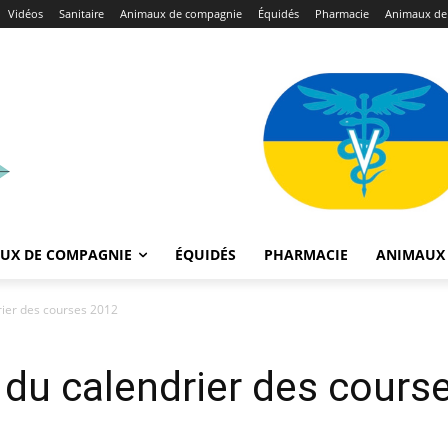
Vidéos
Sanitaire
Animaux de compagnie
Équidés
Pharmacie
Animaux de
UX DE COMPAGNIE
ÉQUIDÉS
PHARMACIE
ANIMAUX 
rier des courses 2012
 du calendrier des cours