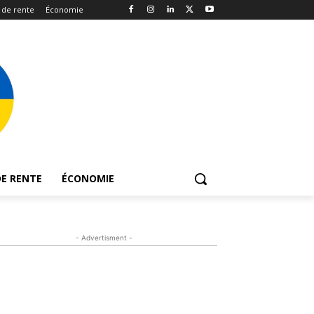
 de rente
Économie
E RENTE
ÉCONOMIE
- Advertisment -