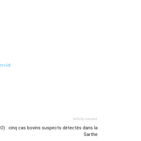
en=id
Article suivant
CO) : cinq cas bovins suspects détectés dans la
Sarthe