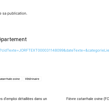
e sa publication.
département
te.do?cidTexte=JORFTEXT000031148099&dateTexte=&categorieLi
catarrhale ovine
Vétérinaire
es d’emploi détaillées dans un
Fièvre catarrhale ovine (F