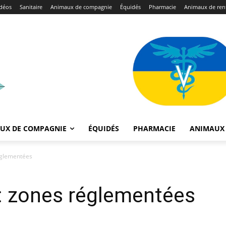
déos
Sanitaire
Animaux de compagnie
Équidés
Pharmacie
Animaux de ren
UX DE COMPAGNIE
ÉQUIDÉS
PHARMACIE
ANIMAUX 
réglementées
r : zones réglementées