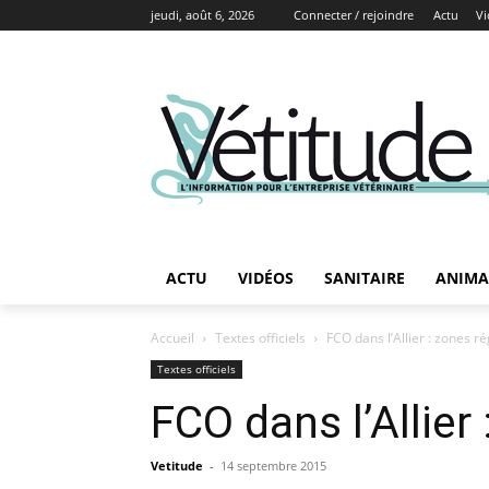
jeudi, août 6, 2026
Connecter / rejoindre
Actu
Vi
ACTU
VIDÉOS
SANITAIRE
ANIMA
Accueil
Textes officiels
FCO dans l’Allier : zones 
Textes officiels
FCO dans l’Allie
Vetitude
-
14 septembre 2015